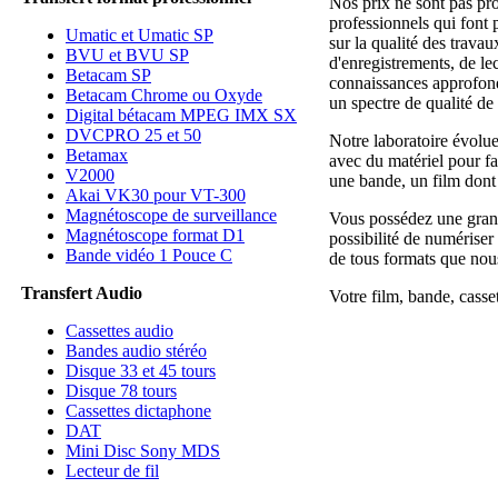
Nos prix ne sont pas pr
professionnels qui font 
Umatic et Umatic SP
sur la qualité des trava
BVU et BVU SP
d'enregistrements, de le
Betacam SP
connaissances approfondie
Betacam Chrome ou Oxyde
un spectre de qualité de 
Digital bétacam MPEG IMX SX
DVCPRO 25 et 50
Notre laboratoire évolu
Betamax
avec du matériel pour fai
V2000
une bande, un film dont 
Akai VK30 pour VT-300
Magnétoscope de surveillance
Vous possédez une grand
Magnétoscope format D1
possibilité de numérise
Bande vidéo 1 Pouce C
de tous formats que nous
Transfert Audio
Votre film, bande, casse
Cassettes audio
Bandes audio stéréo
Disque 33 et 45 tours
Disque 78 tours
Cassettes dictaphone
DAT
Mini Disc Sony MDS
Lecteur de fil