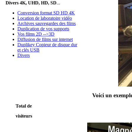
Divers 4K, UHD, HD, SD
...
Conversion format SD HD 4K
Location de laboratoire vidéo
Archives sauvegardes des films
Duplication de vos supports
Vos films 2D -->3D
Diffusion de films sur internet
Duplikey Copieur de disque dur
et clés USB
Divers
Voici un exemple
Total de
visiteurs