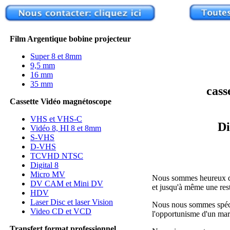
Film Argentique bobine projecteur
Super 8 et 8mm
9,5 mm
16 mm
35 mm
cass
Cassette Vidéo magnétoscope
VHS et VHS-C
Di
Vidéo 8, HI 8 et 8mm
S-VHS
D-VHS
TCVHD NTSC
Digital 8
Micro MV
Nous sommes heureux de v
DV CAM et Mini DV
et jusqu'à même une resta
HDV
Laser Disc et laser Vision
Nous nous sommes spécia
Video CD et VCD
l'opportunisme d'un marc
Transfert format professionnel